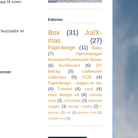
pp til noen
Etiketter
m buzzador er
Box
(31)
Jul/X-
mas
(27)
Papirdesign
(11)
Baby
(7)
Hjemmelaget
blomster/Homemade flower
(6)
Konfirmant
(6)
DT
bidrag
(5)
crafteezee
jenner
collection
(5)
CCB
(4)
Papirdesign - dagen er din
(4)
Tutorial
(4)
card
(4)
noor design uk
(4)
canvas
corp
(3)
christmas
(3)
tattered
angels
(3)
mixed media
(2)
7
gypsies
(1)
die
(1)
glimmer mist
(1)
shakercard
(1)