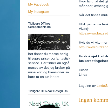
Hvor lang tid det 
My Facebook
måneder, avhengig
My Instagram
Når det finnes mul
Tidligere DT hos
Klikk på denne lenk
Scrapomania.no
Vivax):
https://www.buzza
Hvis du vil vite m
http://www.buzzad
her finner du masse herlig
Husk å sjekk at de
til supre priser og fantastisk
brukerbetingelsene
service. Her finner du også
masse av det jeg bruker på
Hilsen
mine kort og kreasjoner så
Linda
bare ta en tur innom
Lagt inn av
LindaS
Tidligere DT Nook Design UK
Ingen komme