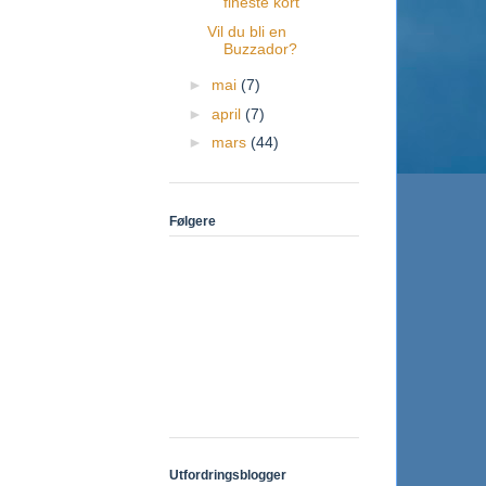
fineste kort"
Vil du bli en
Buzzador?
►
mai
(7)
►
april
(7)
►
mars
(44)
Følgere
Utfordringsblogger