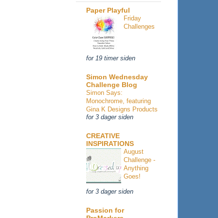
Paper Playful
Friday
Challenges
for 19 timer siden
Simon Wednesday
Challenge Blog
Simon Says:
Monochrome, featuring
Gina K Designs Products
for 3 dager siden
CREATIVE
INSPIRATIONS
August
Challenge -
Anything
Goes!
for 3 dager siden
Passion for
ProMarkers