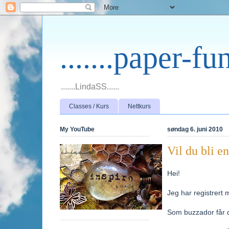
.......paper-fun
.......LindaSS......
Classes / Kurs
Nettkurs
My YouTube
søndag 6. juni 2010
Vil du bli e
Hei!
Jeg har registrert
Som buzzador får d