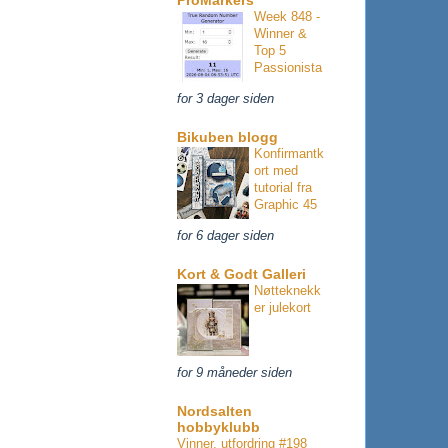
Week 848 -
Winner &
Top 5
Passionista
for 3 dager siden
Bikuben blogg
Konfirmantk
ort med
tutorial fra
Graphic 45
for 6 dager siden
Kort & Godt Galleri
Nøtteknekk
er julekort
for 9 måneder siden
Nordsalten
hobbyklubb
Vinner, utfordring #198