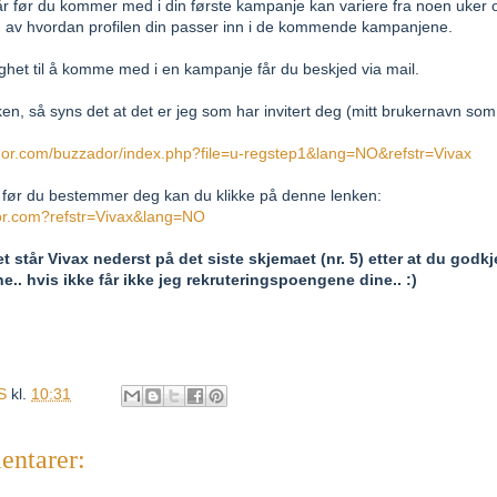
går før du kommer med i din første kampanje kan variere fra noen uker o
 av hvordan profilen din passer inn i de kommende kampanjene.
ighet til å komme med i en kampanje får du beskjed via mail.
en, så syns det at det er jeg som har invitert deg (mitt brukernavn so
dor.com/buzzador/index.php?file=u-regstep1&lang=NO&refstr=Vivax
er før du bestemmer deg kan du klikke på denne lenken:
or.com?refstr=Vivax&lang=NO
t står Vivax nederst på det siste skjemaet (nr. 5) etter at du godk
.. hvis ikke får ikke jeg rekruteringspoengene dine.. :)
S
kl.
10:31
ntarer: